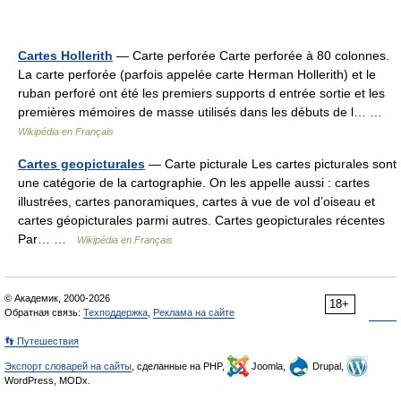
Cartes Hollerith
— Carte perforée Carte perforée à 80 colonnes.
La carte perforée (parfois appelée carte Herman Hollerith) et le
ruban perforé ont été les premiers supports d entrée sortie et les
premières mémoires de masse utilisés dans les débuts de l… …
Wikipédia en Français
Cartes geopicturales
— Carte picturale Les cartes picturales sont
une catégorie de la cartographie. On les appelle aussi : cartes
illustrées, cartes panoramiques, cartes à vue de vol d’oiseau et
cartes géopicturales parmi autres. Cartes geopicturales récentes
Par… …
Wikipédia en Français
© Академик, 2000-2026
18+
Обратная связь:
Техподдержка
,
Реклама на сайте
👣 Путешествия
Экспорт словарей на сайты
, сделанные на PHP,
Joomla,
Drupal,
WordPress, MODx.