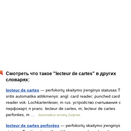
Смотреть что такое "lecteur de cartes" в других
словарях:
lecteur de cartes
— perfokortų skaitymo įrenginys statusas T
sritis automatika atitikmenys: angl. card reader; punched card
reader vok. Lochkartenleser, m rus. устройство считывания с
перфокарт, n pranc. lecteur de cartes, m; lecteur de cartes
perforées, m …
Automatikos terminų žodynas
lecteur de cartes perforées
— perfokortų skaitymo įrenginys