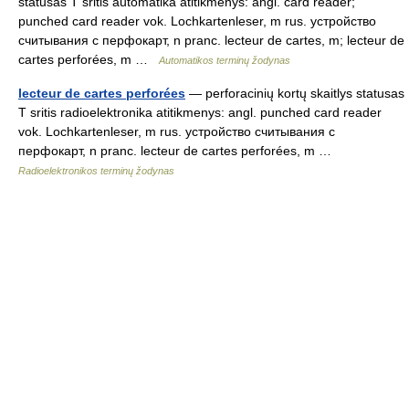
statusas T sritis automatika atitikmenys: angl. card reader;
punched card reader vok. Lochkartenleser, m rus. устройство
считывания с перфокарт, n pranc. lecteur de cartes, m; lecteur de
cartes perforées, m …
Automatikos terminų žodynas
lecteur de cartes perforées
— perforacinių kortų skaitlys statusas
T sritis radioelektronika atitikmenys: angl. punched card reader
vok. Lochkartenleser, m rus. устройство считывания с
перфокарт, n pranc. lecteur de cartes perforées, m …
Radioelektronikos terminų žodynas